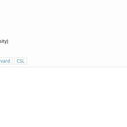
ity)
rvard
CSL