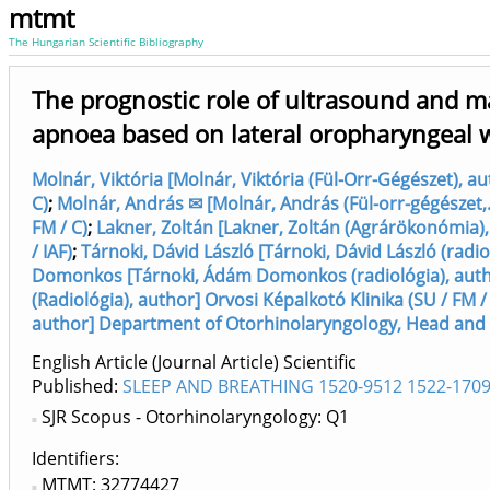
mtmt
The Hungarian Scientific Bibliography
The prognostic role of ultrasound and m
apnoea based on lateral oropharyngeal w
Molnár, Viktória [Molnár, Viktória (Fül-Orr-Gégészet), 
C)
;
Molnár, András ✉ [Molnár, András (Fül-orr-gégészet,.
FM / C)
;
Lakner, Zoltán [Lakner, Zoltán (Agrárökonómia
/ IAF)
;
Tárnoki, Dávid László [Tárnoki, Dávid László (radio
Domonkos [Tárnoki, Ádám Domonkos (radiológia), author
(Radiológia), author] Orvosi Képalkotó Klinika (SU / FM /
author] Department of Otorhinolaryngology, Head and Ne
English Article (Journal Article) Scientific
Published:
SLEEP AND BREATHING 1520-9512 1522-170
SJR Scopus - Otorhinolaryngology: Q1
Identifiers
MTMT: 32774427