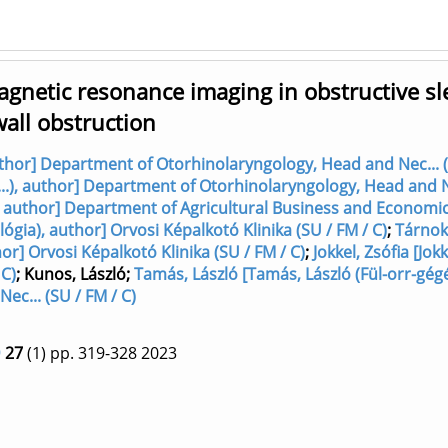
agnetic resonance imaging in obstructive sl
all obstruction
author] Department of Otorhinolaryngology, Head and Nec... (
..), author] Department of Otorhinolaryngology, Head and Ne
), author] Department of Agricultural Business and Economi
lógia), author] Orvosi Képalkotó Klinika (SU / FM / C)
;
Tárnok
] Orvosi Képalkotó Klinika (SU / FM / C)
;
Jokkel, Zsófia [Jokk
 C)
;
Kunos, László
;
Tamás, László [Tamás, László (Fül-orr-gégé
c... (SU / FM / C)
9
27
(1)
pp. 319-328
2023