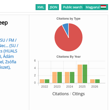
XML
JSON
Public search
Magyarul
eep
SU / FM /
c... (SU /
cs (HUALS
i, Ádám
el, Zsófia
szet),
Citations
/
Citings