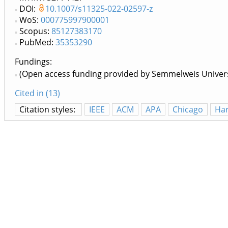
DOI:
10.1007/s11325-022-02597-z
WoS:
000775997900001
Scopus:
85127383170
PubMed:
35353290
Fundings:
(Open access funding provided by Semmelweis Univers
Cited in (13)
Citation styles:
IEEE
ACM
APA
Chicago
Ha