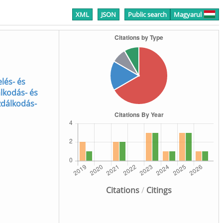
XML
JSON
Public search
Magyarul
lés- és
álkodás- és
zdálkodás-
Citations
/
Citings