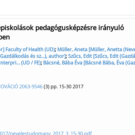
piskolások pedagógusképzésre irányuló
ben
or] Faculty of Health (UD)
;
Müller, Aneta [Müller, Anetta (Neve
Gazdálkodás és sz...), author]
;
Szűcs, Edit [Szűcs, Edit (Gazd
terpri... (UD / FE)
;
Bácsné, Bába Éva [Bácsné Bába, Éva (Ga
OVÁCIÓ 2063-9546
(3)
pp. 15-30
2017
2017/nevelestudomany_2017_3_15-30.pdf