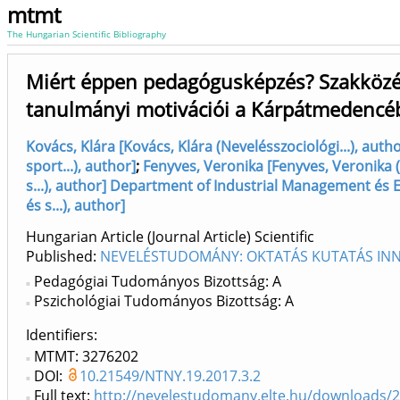
mtmt
The Hungarian Scientific Bibliography
Miért éppen pedagógusképzés? Szakközé
tanulmányi motivációi a Kárpátmedencé
Kovács, Klára [Kovács, Klára (Nevelésszociológi...), auth
sport...), author]
;
Fenyves, Veronika [Fenyves, Veronika (
s...), author] Department of Industrial Management és En
és s...), author]
Hungarian Article (Journal Article) Scientific
Published:
NEVELÉSTUDOMÁNY: OKTATÁS KUTATÁS INN
Pedagógiai Tudományos Bizottság: A
Pszichológiai Tudományos Bizottság: A
Identifiers
MTMT: 3276202
DOI:
10.21549/NTNY.19.2017.3.2
Full text:
http://nevelestudomany.elte.hu/downloads/