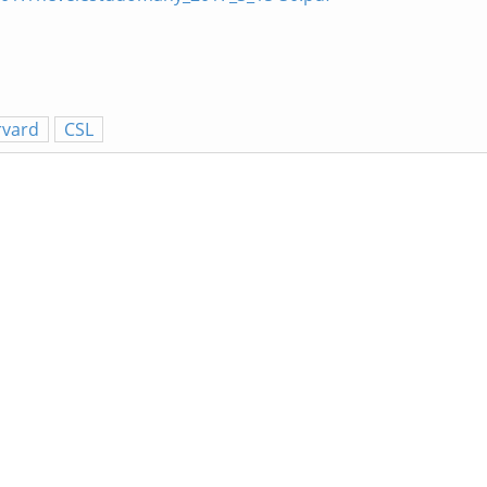
rvard
CSL