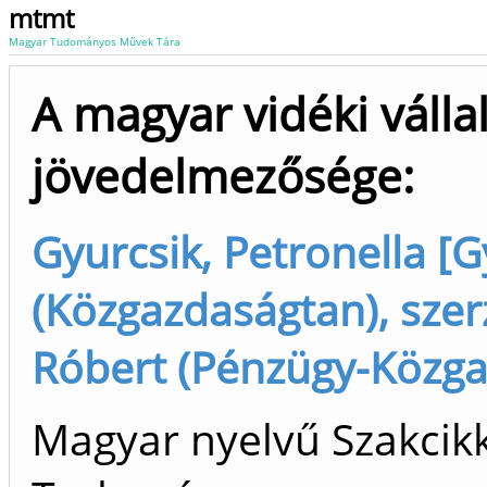
mtmt
Magyar Tudományos Művek Tára
A magyar vidéki válla
jövedelmezősége:
Gyurcsik, Petronella [G
(Közgazdaságtan), szer
Róbert (Pénzügy-Közgaz
Magyar nyelvű Szakcikk 