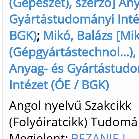
(Gépészet), szerző] An
Gyártástudományi Inté
BGK)
;
Mikó, Balázs [Mik
(Gépgyártástechnol...),
Anyag- és Gyártástud
Intézet (ÓE / BGK)
Angol nyelvű Szakcikk
(Folyóiratcikk) Tudom
Megjelent:
REZANIE I