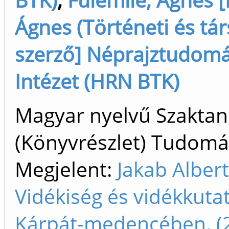
Ágnes (Történeti és társ.
szerző] Néprajztudom
Intézet (HRN BTK)
Magyar nyelvű Szakta
(Könyvrészlet) Tudom
Megjelent:
Jakab Albert
Vidékiség és vidékkuta
Kárpát-medencében. (