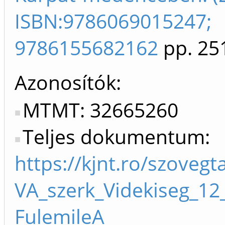
ISBN:9786069015247;
9786155682162
pp. 25
Azonosítók
MTMT: 32665260
Teljes dokumentum:
https://kjnt.ro/szoveg
VA_szerk_Videkiseg_12
FulemileA