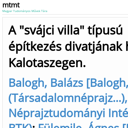
mtmt
Magyar Tudományos Művek Tára
A "svájci villa" típusú
építkezés divatjának
Kalotaszegen.
Balogh, Balázs [Balogh
(Társadalomnéprajz...),
Néprajztudományi Inté
BTK)
;
Fülemile, Ágnes [