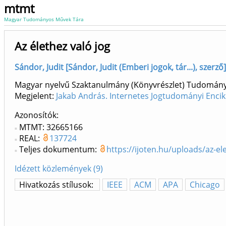
mtmt
Magyar Tudományos Művek Tára
Az élethez való jog
Sándor, Judit [Sándor, Judit (Emberi jogok, tár...), sze
Magyar nyelvű Szaktanulmány (Könyvrészlet) Tudomán
Megjelent:
Jakab András. Internetes Jogtudományi Enci
Azonosítók
MTMT: 32665166
REAL:
137724
Teljes dokumentum:
https://ijoten.hu/uploads/az-el
Idézett közlemények (9)
Hivatkozás stílusok:
IEEE
ACM
APA
Chicago