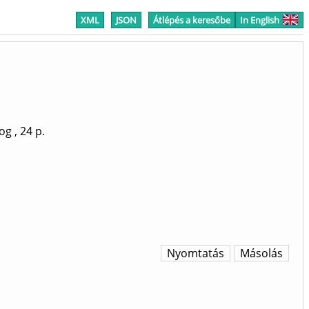
XML
JSON
Átlépés a keresőbe
In English
jog
, 24 p.
Nyomtatás
Másolás