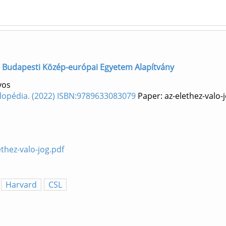
rző] Budapesti Közép-európai Egyetem Alapítvány
yos
klopédia. (2022) ISBN:9789633083079
Paper: az-elethez-valo-
ethez-valo-jog.pdf
Harvard
CSL