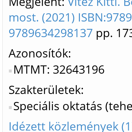
Megjelent:
Vitéz Kitti.
most. (2021) ISBN:978
9789634298137
pp. 17
Azonosítók
MTMT: 32643196
Szakterületek:
Speciális oktatás (teh
Idézett közlemények (1