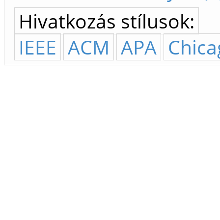
Hivatkozás stílusok:
IEEE
ACM
APA
Chica