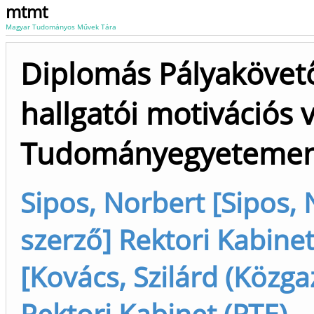
mtmt
Magyar Tudományos Művek Tára
Diplomás Pályakövet
hallgatói motivációs v
Tudományegyeteme
Sipos, Norbert [Sipos,
szerző] Rektori Kabinet
[Kovács, Szilárd (Közg
Rektori Kabinet (PTE)