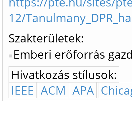
https://pte.hu/sites/pt
12/Tanulmany_DPR_hal
Szakterületek:
Emberi erőforrás gaz
Hivatkozás stílusok:
IEEE
ACM
APA
Chica