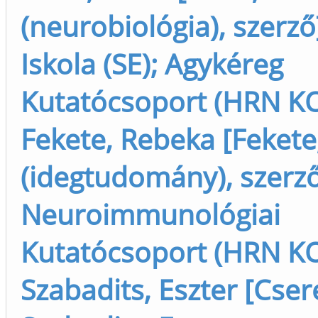
(neurobiológia), szerző
Iskola (SE); Agykéreg
Kutatócsoport (HRN KO
Fekete, Rebeka [Fekete
(idegtudomány), szerz
Neuroimmunológiai
Kutatócsoport (HRN KO
Szabadits, Eszter [Cse