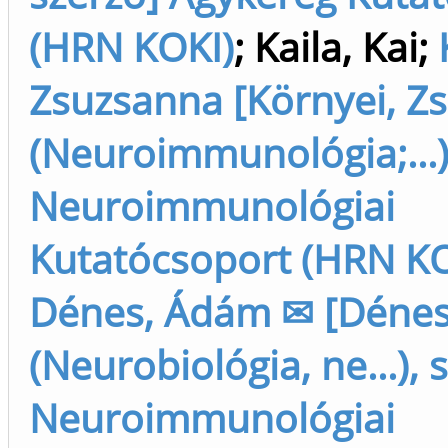
(HRN KOKI)
;
Kaila, Kai
;
Zsuzsanna [Környei, Z
(Neuroimmunológia;...)
Neuroimmunológiai
Kutatócsoport (HRN KO
Dénes, Ádám ✉ [Déne
(Neurobiológia, ne...), 
Neuroimmunológiai