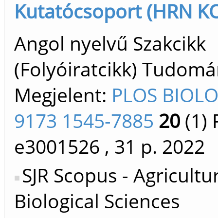
Kutatócsoport (HRN KO
Angol nyelvű Szakcikk
(Folyóiratcikk) Tudom
Megjelent:
PLOS BIOLO
9173 1545-7885
20
(1)
P
e3001526
, 31 p.
2022
SJR Scopus - Agricultu
Biological Sciences