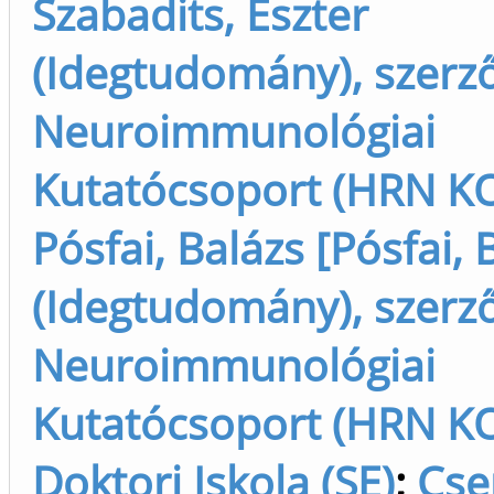
Szabadits, Eszter
(Idegtudomány), szerz
Neuroimmunológiai
Kutatócsoport (HRN KO
Pósfai, Balázs [Pósfai, 
(Idegtudomány), szerz
Neuroimmunológiai
Kutatócsoport (HRN KO
Doktori Iskola (SE)
;
Cse