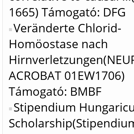
1665) Támogató: DFG
Veränderte Chlorid-
Homöostase nach
Hirnverletzungen(NE
ACROBAT 01EW1706)
Támogató: BMBF
Stipendium Hungaric
Scholarship(Stipendiu