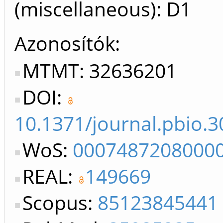
(miscellaneous): D1
Azonosítók
MTMT: 32636201
DOI:
10.1371/journal.pbio.
WoS:
0007487208000
REAL:
149669
Scopus:
85123845441