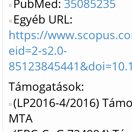
PubMed:
35085235
Egyéb URL:
https://www.scopus.co
eid=2-s2.0-
85123845441&doi=10.
Támogatások:
(LP2016-4/2016) Támo
MTA