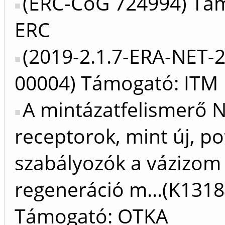
(ERC-CoG 724994) Tá
ERC
(2019-2.1.7-ERA-NET-
00004) Támogató: ITM
A mintázatfelismerő N
receptorok, mint új, po
szabályozók a vázizom
regeneráció m...(K1318
Támogató: OTKA