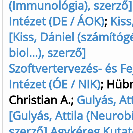
(Immunológia), szerző] 
Intézet (DE / ÁOK)
;
Kiss
[Kiss, Dániel (számító
biol...), szerző]
Szoftvertervezés- és Fe
Intézet (ÓE / NIK)
;
Hübn
Christian A.
;
Gulyás, Att
[Gulyás, Attila (Neurobi
szerző] Agykéreg Kuta