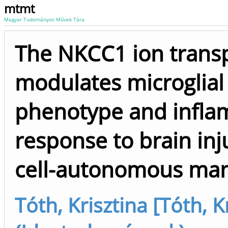
mtmt
Magyar Tudományos Művek Tára
The NKCC1 ion trans
modulates microglial
phenotype and infl
response to brain inju
cell-autonomous ma
Tóth, Krisztina [Tóth, K