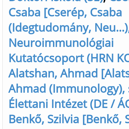
Csaba [Cserép, Csaba
(Idegtudomány, Neu...)
Neuroimmunológiai
Kutatócsoport (HRN KO
Alatshan, Ahmad [Alat
Ahmad (Immunology), 
Élettani Intézet (DE / Á
Benkő, Szilvia [Benkő, S