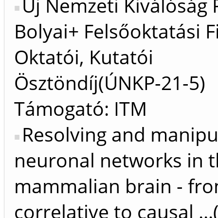
Új Nemzeti Kiválóság
Bolyai+ Felsőoktatási F
Oktatói, Kutatói
Ösztöndíj(ÚNKP-21-5)
Támogató: ITM
Resolving and manipu
neuronal networks in 
mammalian brain - fr
correlative to causal ..