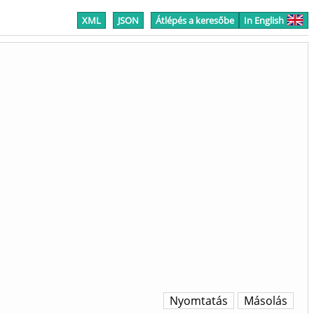
XML
JSON
Átlépés a keresőbe
In English
Nyomtatás
Másolás