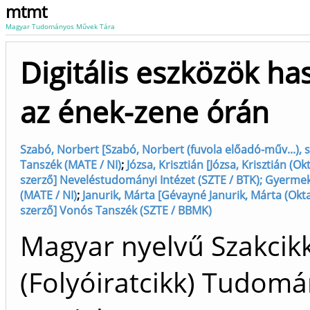
mtmt
Magyar Tudományos Művek Tára
Digitális eszközök ha
az ének-zene órán
Szabó, Norbert [Szabó, Norbert (fuvola előadó-műv...), s
Tanszék (MATE / NI)
;
Józsa, Krisztián [Józsa, Krisztián (Okt
szerző] Neveléstudományi Intézet (SZTE / BTK); Gyerme
(MATE / NI)
;
Janurik, Márta [Gévayné Janurik, Márta (Oktat
szerző] Vonós Tanszék (SZTE / BBMK)
Magyar nyelvű Szakcik
(Folyóiratcikk) Tudom