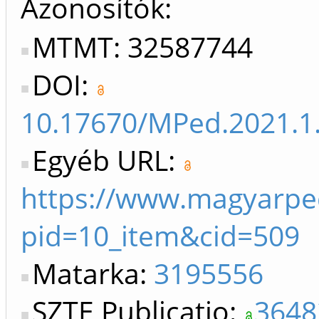
Azonosítók
MTMT: 32587744
DOI:
10.17670/MPed.2021.1
Egyéb URL:
https://www.magyarpe
pid=10_item&cid=509
Matarka:
3195556
SZTE Publicatio:
3648