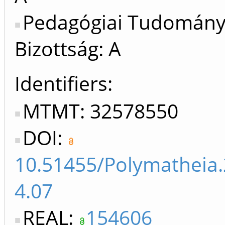
Pedagógiai Tudomán
Bizottság: A
Identifiers
MTMT: 32578550
DOI:
10.51455/Polymatheia.
4.07
REAL:
154606