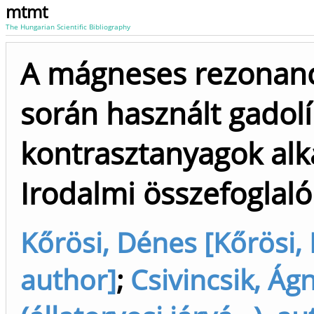
mtmt
The Hungarian Scientific Bibliography
A mágneses rezonanci
során használt gadol
kontrasztanyagok alk
Irodalmi összefoglaló
Kőrösi, Dénes [Kőrösi,
author]
;
Csivincsik, Ág