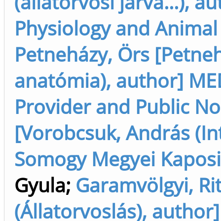
(állatorvosi járvá...), 
Physiology and Animal 
Petneházy, Örs [Petneh
anatómia), author] M
Provider and Public No
[Vorobcsuk, András (Int
Somogy Megyei Kaposi
Gyula
;
Garamvölgyi, Rit
(Állatorvoslás), author]