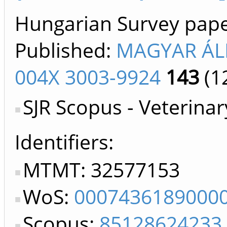
Hungarian Survey paper 
Published:
MAGYAR ÁL
004X 3003-9924
143
(1
SJR Scopus - Veterinar
Identifiers
MTMT: 32577153
WoS:
0007436189000
Scopus:
85128624233