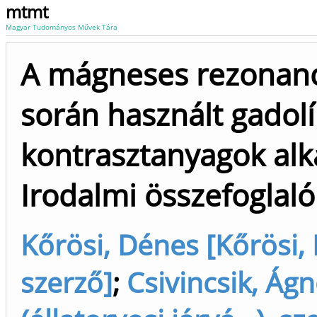
mtmt
Magyar Tudományos Művek Tára
A mágneses rezonanci
során használt gadol
kontrasztanyagok alk
Irodalmi összefoglaló
Kőrösi, Dénes [Kőrösi,
szerző]
;
Csivincsik, Ágn