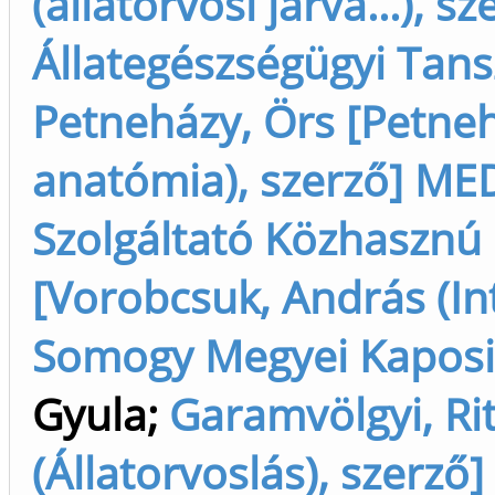
(állatorvosi járvá...), s
Állategészségügyi Tans
Petneházy, Örs [Petneh
anatómia), szerző] ME
Szolgáltató Közhasznú 
[Vorobcsuk, András (Inte
Somogy Megyei Kaposi
Gyula
;
Garamvölgyi, Rit
(Állatorvoslás), szerző]