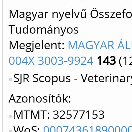
Magyar nyelvű Összefogl
Tudományos
Megjelent:
MAGYAR ÁL
004X 3003-9924
143
(1
SJR Scopus - Veterinar
Azonosítók
MTMT: 32577153
WoS:
0007436189000