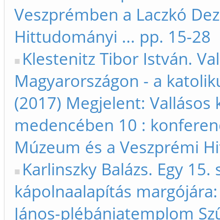
Veszprémben a Laczkó De
Hittudományi ... pp. 15-28
Klestenitz Tibor István. Va
Magyarországon - a katolik
(2017) Megjelent: Vallásos 
medencében 10 : konferen
Múzeum és a Veszprémi Hit
Karlinszky Balázs. Egy 15.
kápolnaalapítás margójára:
János-plébániatemplom Szű