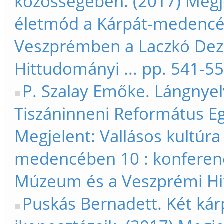
közösségében. (2017) Megje
életmód a Kárpát-medencéb
Veszprémben a Laczkó De
Hittudományi ... pp. 541-5
P. Szalay Emőke. Lángnyelv
Tiszáninneni Református E
Megjelent: Vallásos kultúra
medencében 10 : konferen
Múzeum és a Veszprémi Hit
Puskás Bernadett. Két kár