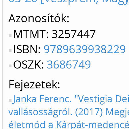
Azonosítók
MTMT: 3257447
ISBN:
9789639938229
OSZK:
3686749
Fejezetek
Janka Ferenc. "Vestigia Dei
vallásosságról. (2017) Megje
életmód a Kárpát-medencéb