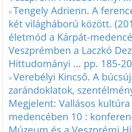
Tengely Adrienn. A ferenc
két világháború között. (20
életmód a Kárpát-medencéb
Veszprémben a Laczkó De
Hittudományi ... pp. 185-2
Verebélyi Kincső. A búcsúj
zarándoklatok, szentélménye
Megjelent: Vallásos kultúra
medencében 10 : konferen
Múzeum és a Veszprémi Hit