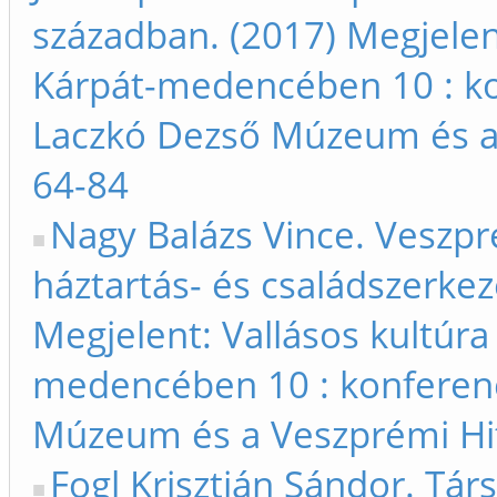
században. (2017) Megjelen
Kárpát-medencében 10 : k
Laczkó Dezső Múzeum és a 
64-84
Nagy Balázs Vince. Veszpr
háztartás- és családszerke
Megjelent: Vallásos kultúra
medencében 10 : konferen
Múzeum és a Veszprémi Hit
Fogl Krisztián Sándor. Tár