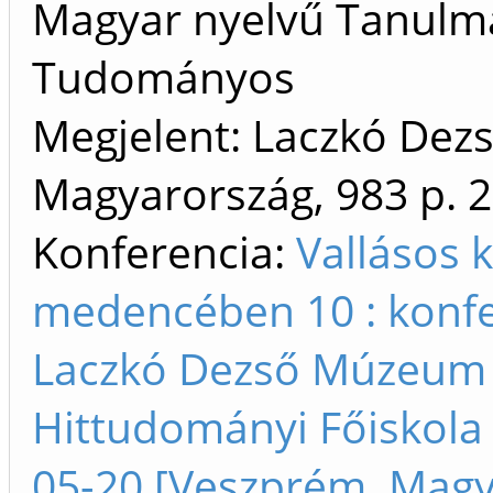
Magyar nyelvű Tanulm
Tudományos
Megjelent: Laczkó De
Magyarország, 983 p.
2
Konferencia:
Vallásos 
medencében 10 : konf
Laczkó Dezső Múzeum 
Hittudományi Főiskola
05-20 [Veszprém, Magy