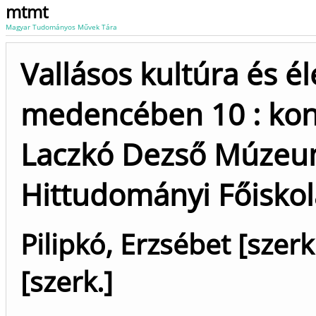
mtmt
Magyar Tudományos Művek Tára
Vallásos kultúra és é
medencében 10 : kon
Laczkó Dezső Múzeu
Hittudományi Főisko
Pilipkó, Erzsébet [szerk
[szerk.]