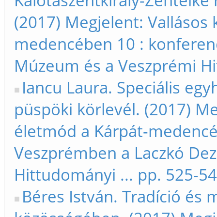
Kalotaszentkirály-Zentelke
(2017) Megjelent: Vallásos 
medencében 10 : konferen
Múzeum és a Veszprémi Hit
Iancu Laura. Speciális egy
püspöki körlevél. (2017) Me
életmód a Kárpát-medencéb
Veszprémben a Laczkó De
Hittudományi ... pp. 525-5
Béres István. Tradíció és