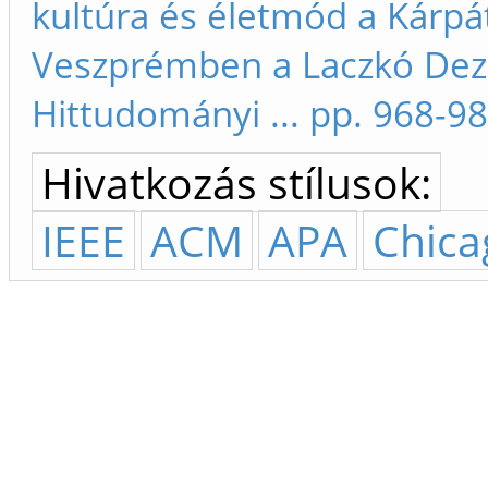
kultúra és életmód a Kárp
Veszprémben a Laczkó De
Hittudományi ... pp. 968-9
Hivatkozás stílusok:
IEEE
ACM
APA
Chica