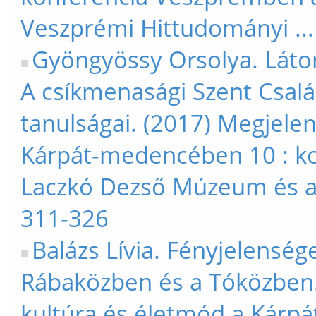
Veszprémi Hittudományi ...
Gyöngyössy Orsolya. Látom
A csíkmenasági Szent Csa
tanulságai. (2017) Megjelen
Kárpát-medencében 10 : k
Laczkó Dezső Múzeum és a 
311-326
Balázs Lívia. Fényjelenség
Rábaközben és a Tóközben. 
kultúra és életmód a Kárp