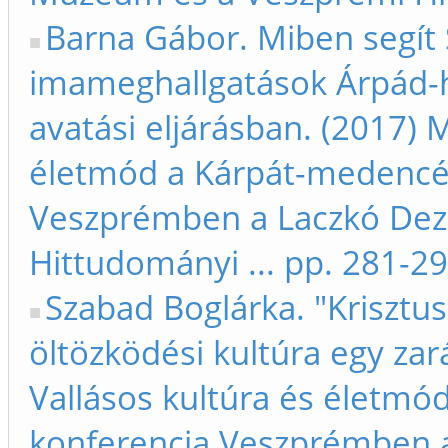
Barna Gábor. Miben segít S
imameghallgatások Árpád-h
avatási eljárásban. (2017) 
életmód a Kárpát-medencéb
Veszprémben a Laczkó De
Hittudományi ... pp. 281-2
Szabad Boglárka. "Krisztus
öltözködési kultúra egy zar
Vallásos kultúra és életm
konferencia Veszprémben 