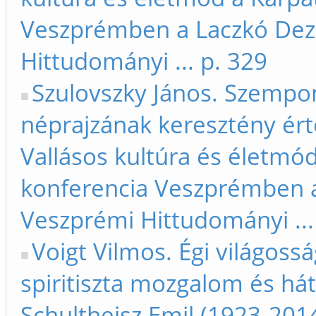
Veszprémben a Laczkó De
Hittudományi ... p. 329
Szulovszky János. Szempon
néprajzának keresztény ért
Vallásos kultúra és életm
konferencia Veszprémben 
Veszprémi Hittudományi ...
Voigt Vilmos. Égi világoss
spiritiszta mozgalom és há
Schultheisz Emil (1923-201