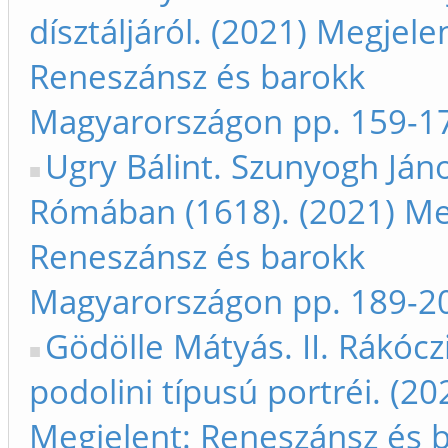
dísztáljáról. (2021) Megjele
Reneszánsz és barokk
Magyarországon pp. 159-1
Ugry Bálint. Szunyogh Ján
Rómában (1618). (2021) Me
Reneszánsz és barokk
Magyarországon pp. 189-2
Gödölle Mátyás. II. Rákócz
podolini típusú portréi. (20
Megjelent: Reneszánsz és 