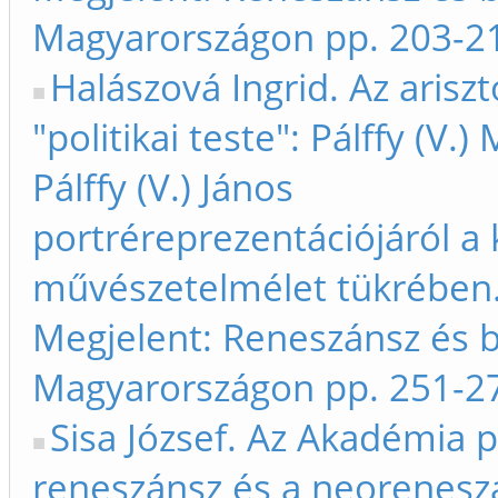
Magyarországon pp. 203-2
Halászová Ingrid. Az arisz
"politikai teste": Pálffy (V.)
Pálffy (V.) János
portréreprezentációjáról a 
művészetelmélet tükrében.
Megjelent: Reneszánsz és 
Magyarországon pp. 251-2
Sisa József. Az Akadémia p
reneszánsz és a neoreneszá