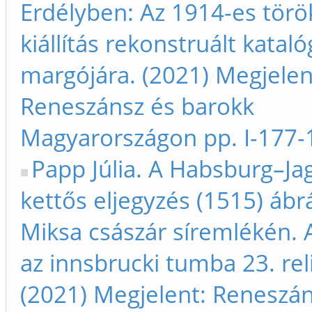
Erdélyben: Az 1914-es tör
kiállítás rekonstruált kata
margójára. (2021) Megjelen
Reneszánsz és barokk
Magyarországon pp. I-177-
Papp Júlia. A Habsburg–Jag
kettős eljegyzés (1515) ábrá
Miksa császár síremlékén. 
az innsbrucki tumba 23. rel
(2021) Megjelent: Reneszán