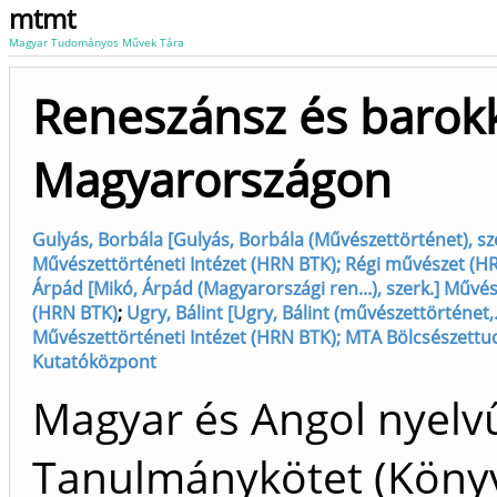
mtmt
Magyar Tudományos Művek Tára
Reneszánsz és barok
Magyarországon
Gulyás, Borbála [Gulyás, Borbála (Művészettörténet), sz
Művészettörténeti Intézet (HRN BTK); Régi művészet (HR
Árpád [Mikó, Árpád (Magyarországi ren...), szerk.] Művés
(HRN BTK)
;
Ugry, Bálint [Ugry, Bálint (művészettörténet,..
Művészettörténeti Intézet (HRN BTK); MTA Bölcsészett
Kutatóközpont
Magyar és Angol nyelv
Tanulmánykötet (Köny