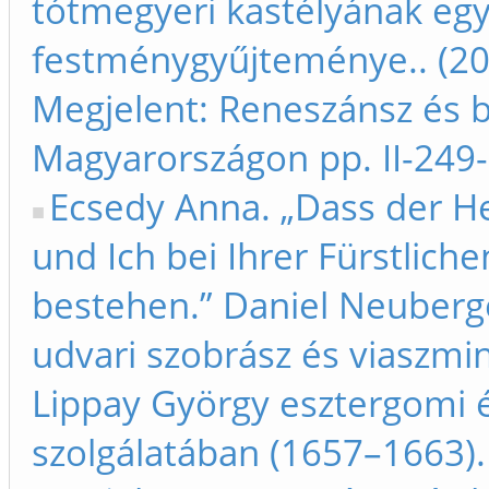
tótmegyeri kastélyának egy
festménygyűjteménye.. (20
Megjelent: Reneszánsz és 
Magyarországon pp. II-249
Ecsedy Anna. „Dass der H
und Ich bei Ihrer Fürstlic
bestehen.” Daniel Neuberge
udvari szobrász és viaszmi
Lippay György esztergomi 
szolgálatában (1657–1663).