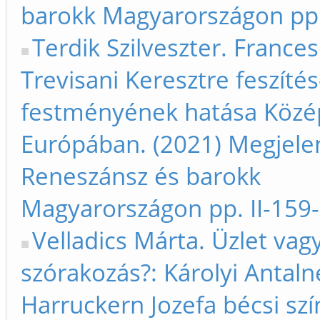
barokk Magyarországon pp.
Terdik Szilveszter. France
Trevisani Keresztre feszítés
festményének hatása Közé
Európában. (2021) Megjele
Reneszánsz és barokk
Magyarországon pp. II-159
Velladics Márta. Üzlet vag
szórakozás?: Károlyi Antaln
Harruckern Jozefa bécsi szí