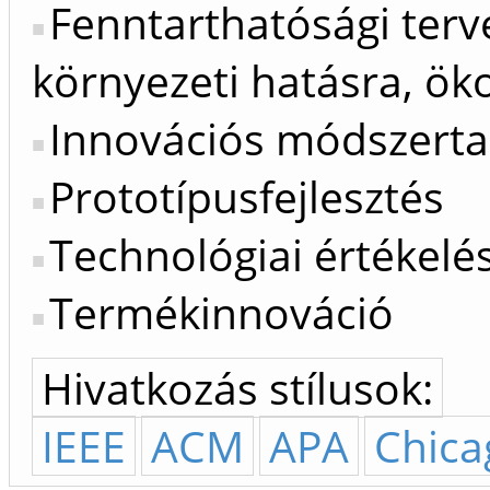
Fenntarthatósági terv
környezeti hatásra, ök
Innovációs módszert
Prototípusfejlesztés
Technológiai értékelé
Termékinnováció
Hivatkozás stílusok:
IEEE
ACM
APA
Chica