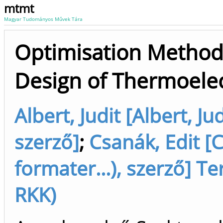
mtmt
Magyar Tudományos Művek Tára
Optimisation Methodo
Design of Thermoele
Albert, Judit [Albert, 
szerző]
;
Csanák, Edit [
formater...), szerző] T
RKK)