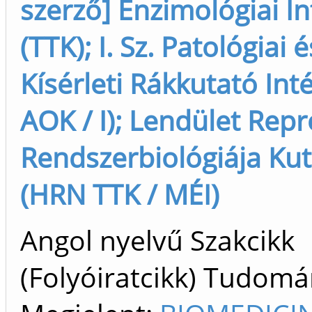
szerző] Enzimológiai In
(TTK); I. Sz. Patológiai é
Kísérleti Rákkutató Inté
AOK / I); Lendület Rep
Rendszerbiológiája Kuta
(HRN TTK / MÉI)
Angol nyelvű Szakcikk
(Folyóiratcikk) Tudom