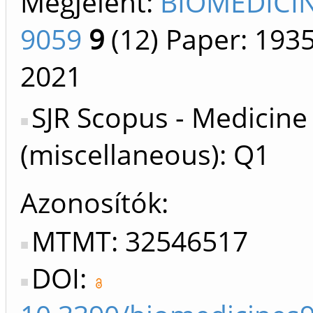
Megjelent:
BIOMEDICIN
9059
9
(12)
Paper: 193
2021
SJR Scopus - Medicine
(miscellaneous): Q1
Azonosítók
MTMT: 32546517
DOI: