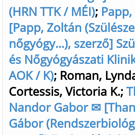
(HRN TTK / MÉI)
;
Papp,
[Papp, Zoltán (Szülésze
nőgyógy...), szerző] Szü
és Nőgyógyászati Klinik
AOK / K)
;
Roman, Lynda
Cortessis, Victoria K.
;
T
Nandor Gabor ✉ [Than
Gábor (Rendszerbiológi