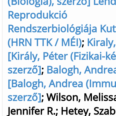
(Biológia), szerző] Len
Reprodukció
Rendszerbiológiája Kuta
(HRN TTK / MÉI)
;
Kiraly
[Király, Péter (Fizikai-k
szerző]
;
Balogh, Andre
[Balogh, Andrea (Immu
szerző]
;
Wilson, Melissa
Jennifer R.
;
Hetey, Szab