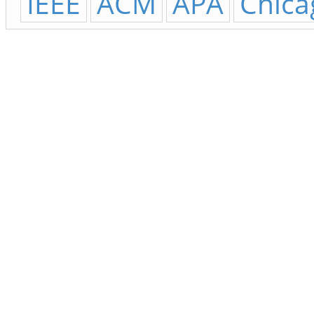
IEEE
ACM
APA
Chica