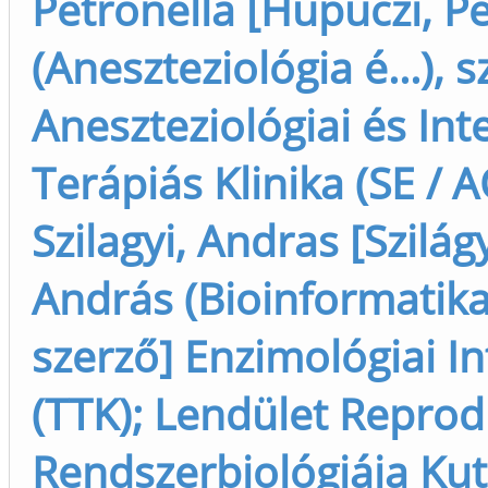
Petronella [Hupuczi, P
(Aneszteziológia é...), s
Aneszteziológiai és Int
Terápiás Klinika (SE / A
Szilagyi, Andras [Szilágy
András (Bioinformatika
szerző] Enzimológiai In
(TTK); Lendület Reprod
Rendszerbiológiája Kuta