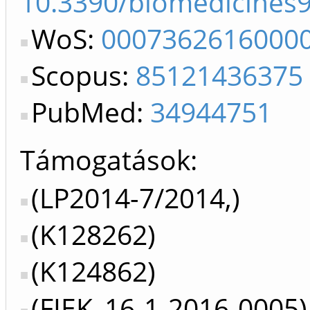
10.3390/biomedicines
WoS:
0007362616000
Scopus:
85121436375
PubMed:
34944751
Támogatások:
(LP2014-7/2014,)
(K128262)
(K124862)
(FIEK_16-1-2016-0005)