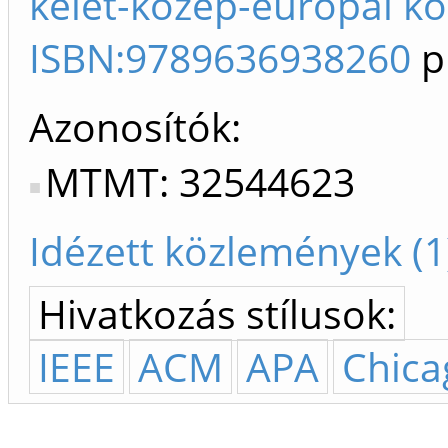
kelet-közép-európai ko
ISBN:9789636938260
p
Azonosítók
MTMT: 32544623
Idézett közlemények (1
Hivatkozás stílusok:
IEEE
ACM
APA
Chica