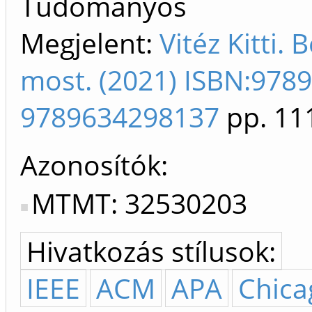
Tudományos
Megjelent:
Vitéz Kitti.
most. (2021) ISBN:978
9789634298137
pp. 11
Azonosítók
MTMT: 32530203
Hivatkozás stílusok:
IEEE
ACM
APA
Chica