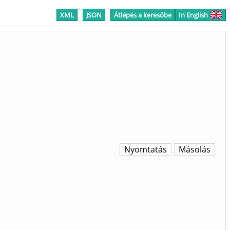
XML
JSON
Átlépés a keresőbe
In English
Nyomtatás
Másolás