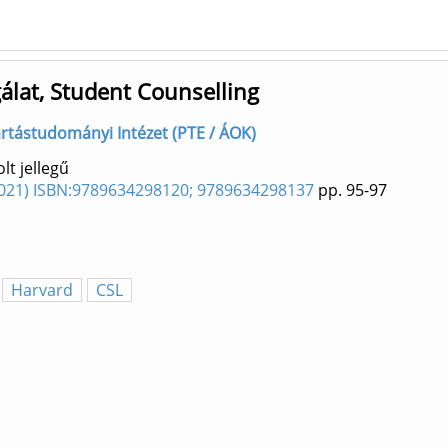
álat, Student Counselling
tartástudományi Intézet (PTE / ÁOK)
t jellegű
 (2021) ISBN:9789634298120; 9789634298137
pp. 95-97
Harvard
CSL