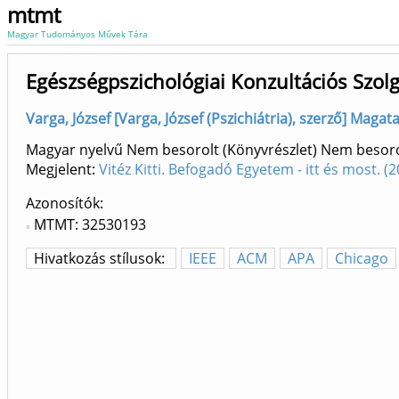
mtmt
Magyar Tudományos Művek Tára
Egészségpszichológiai Konzultációs Szolg
Varga, József [Varga, József (Pszichiátria), szerző] Maga
Magyar nyelvű Nem besorolt (Könyvrészlet) Nem besorol
Megjelent:
Vitéz Kitti. Befogadó Egyetem - itt és most.
Azonosítók
MTMT: 32530193
Hivatkozás stílusok:
IEEE
ACM
APA
Chicago