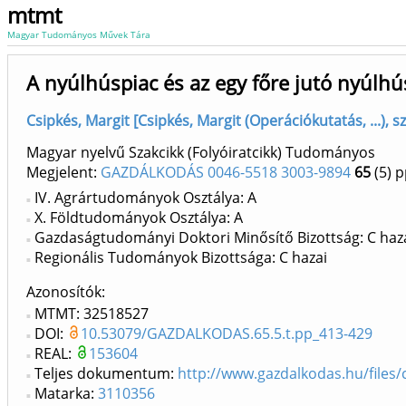
mtmt
Magyar Tudományos Művek Tára
A nyúlhúspiac és az egy főre jutó nyúlh
Csipkés, Margit [Csipkés, Margit (Operációkutatás, ...), 
Magyar nyelvű Szakcikk (Folyóiratcikk) Tudományos
Megjelent:
GAZDÁLKODÁS 0046-5518 3003-9894
65
(5)
p
IV. Agrártudományok Osztálya: A
X. Földtudományok Osztálya: A
Gazdaságtudományi Doktori Minősítő Bizottság: C haz
Regionális Tudományok Bizottsága: C hazai
Azonosítók
MTMT: 32518527
DOI:
10.53079/GAZDALKODAS.65.5.t.pp_413-429
REAL:
153604
Teljes dokumentum:
http://www.gazdalkodas.hu/files
Matarka:
3110356