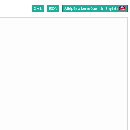
XML
JSON
Átlépés a keresőbe
In English