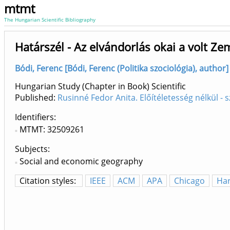
mtmt
The Hungarian Scientific Bibliography
Határszél - Az elvándorlás okai a volt Ze
Bódi, Ferenc [Bódi, Ferenc (Politika szociológia), author] 
Hungarian Study (Chapter in Book) Scientific
Published:
Rusinné Fedor Anita. Előítéletesség nélkül -
Identifiers
MTMT: 32509261
Subjects:
Social and economic geography
Citation styles:
IEEE
ACM
APA
Chicago
Ha