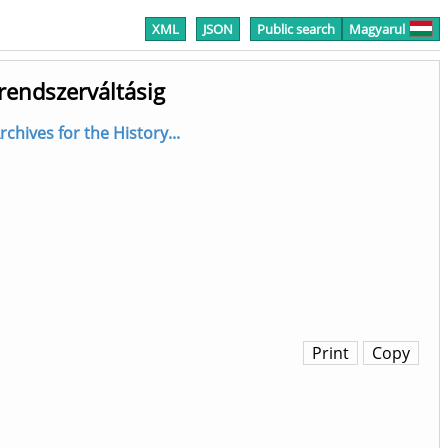
XML
JSON
Public search
Magyarul
 rendszerváltásig
rchives for the History...
Print
Copy