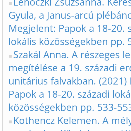
Lehoczki Zsuzsanna. Kere
Gyula, a Janus-arcú plébáno
Megjelent: Papok a 18-20. 
lokális közösségekben pp.
Szakál Anna. A részeges l
megítélése a 19. századi er
unitárius falvakban. (2021)
Papok a 18-20. századi loká
közösségekben pp. 533-55
Kothencz Kelemen. A mély