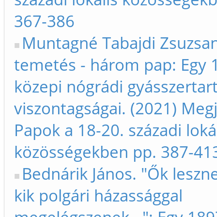
367-386
Muntagné Tabajdi Zsuzsan
temetés - három pap: Egy 1
közepi nógrádi gyásszertar
viszontagságai. (2021) Megj
Papok a 18-20. századi loká
közösségekben pp. 387-41
Bednárik János. "Ők leszne
kik polgári házassággal