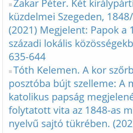
Zakar Péter. Két királypár
küzdelmei Szegeden, 1848/
(2021) Megjelent: Papok a 
századi lokális közösségek
635-644
Tóth Kelemen. A kor szőr
posztóba bújt szelleme: A
katolikus papság megjelen
folytatott vita az 1848-as 
nyelvű sajtó tükrében. (202