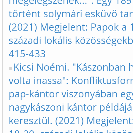
megelégszenek...": Egy 18
történt solymári esküvő tan
(2021) Megjelent: Papok a 
századi lokális közösségek
415-433
Kicsi Noémi. "Kászonban 
volta inassa": Konfliktusfor
pap-kántor viszonyában eg
nagykászoni kántor példáj
keresztül. (2021) Megjelent