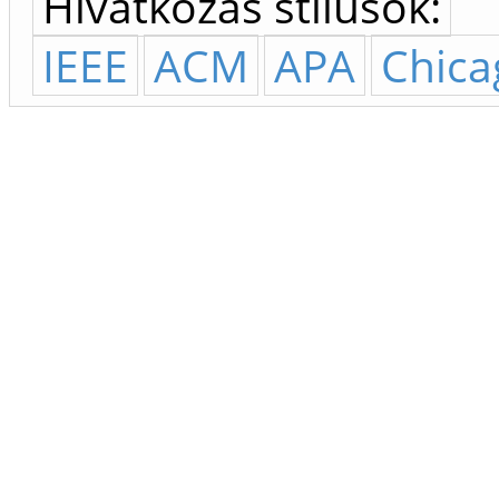
Hivatkozás stílusok:
IEEE
ACM
APA
Chica