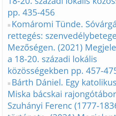
18-20. századi lokális köz
pp. 435-456
Komáromi Tünde. Sóvárgá
rettegés: szenvedélybeteg
Mezőségen. (2021) Megjele
a 18-20. századi lokális
közösségekben pp. 457-47
Bárth Dániel. Egy katoliku
Miska bácskai rajongótábo
Szuhányi Ferenc (1777-183