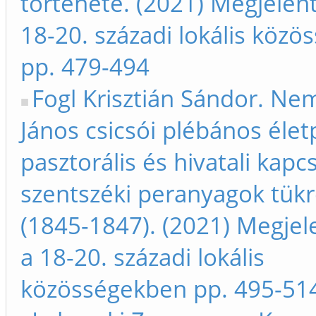
története. (2021) Megjelen
18-20. századi lokális köz
pp. 479-494
Fogl Krisztián Sándor. Ne
János csicsói plébános élet
pasztorális és hivatali kapc
szentszéki peranyagok tük
(1845-1847). (2021) Megjel
a 18-20. századi lokális
közösségekben pp. 495-51