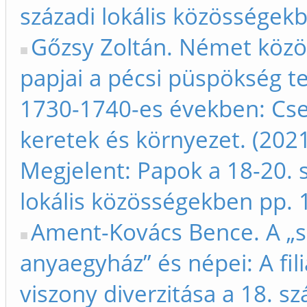
századi lokális közösségek
Gőzsy Zoltán. Német köz
papjai a pécsi püspökség t
1730-1740-es években: Cse
keretek és környezet. (202
Megjelent: Papok a 18-20. 
lokális közösségekben pp. 
Ament-Kovács Bence. A „s
anyaegyház” és népei: A fili
viszony diverzitása a 18. sz