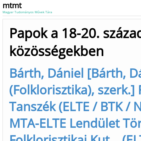
mtmt
Magyar Tudományos Művek Tára
Papok a 18-20. század
közösségekben
Bárth, Dániel [Bárth, D
(Folklorisztika), szerk.]
Tanszék (ELTE / BTK / N
MTA-ELTE Lendület Tör
Folklorisztikai Kut... (E