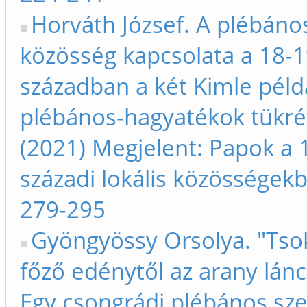
Horváth József. A plébános
közösség kapcsolata a 18-1
században a két Kimle péld
plébános-hagyatékok tükré
(2021) Megjelent: Papok a 
századi lokális közösségek
279-295
Gyöngyössy Orsolya. "Tso
főző edénytől az arany lánc
Egy csongrádi plébános sz