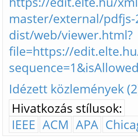
https://edit.elte.hu/xm
master/external/pdfjs-
dist/web/viewer.html?
file=https://edit.elte
sequence=1&isAllowe
Idézett közlemények (2
Hivatkozás stílusok:
IEEE
ACM
APA
Chica