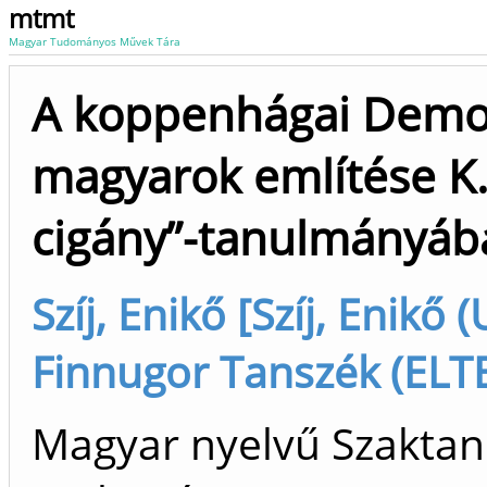
mtmt
Magyar Tudományos Művek Tára
A koppenhágai Demons
magyarok említése K
cigány”-tanulmányáb
Szíj, Enikő [Szíj, Enikő 
Finnugor Tanszék (ELT
Magyar nyelvű Szaktan