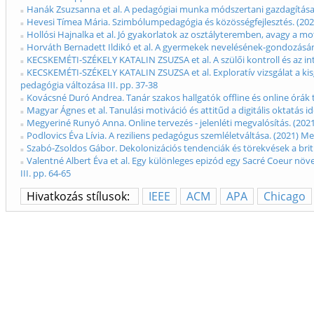
Hanák Zsuzsanna et al. A pedagógiai munka módszertani gazdagítása. 
Hevesi Tímea Mária. Szimbólumpedagógia és közösségfejlesztés. (2021
Hollósi Hajnalka et al. Jó gyakorlatok az osztályteremben, avagy a mo
Horváth Bernadett Ildikó et al. A gyermekek nevelésének-gondozásának
KECSKEMÉTI-SZÉKELY KATALIN ZSUZSA et al. A szülői kontroll és az in
KECSKEMÉTI-SZÉKELY KATALIN ZSUZSA et al. Exploratív vizsgálat a kis
pedagógia változása III. pp. 37-38
Kovácsné Duró Andrea. Tanár szakos hallgatók offline és online órák t
Magyar Ágnes et al. Tanulási motiváció és attitűd a digitális oktatás i
Megyeriné Runyó Anna. Online tervezés - jelenléti megvalósítás. (2021
Podlovics Éva Lívia. A reziliens pedagógus szemléletváltása. (2021) M
Szabó-Zsoldos Gábor. Dekolonizációs tendenciák és törekvések a brit
Valentné Albert Éva et al. Egy különleges epizód egy Sacré Coeur nö
III. pp. 64-65
Hivatkozás stílusok:
IEEE
ACM
APA
Chicago