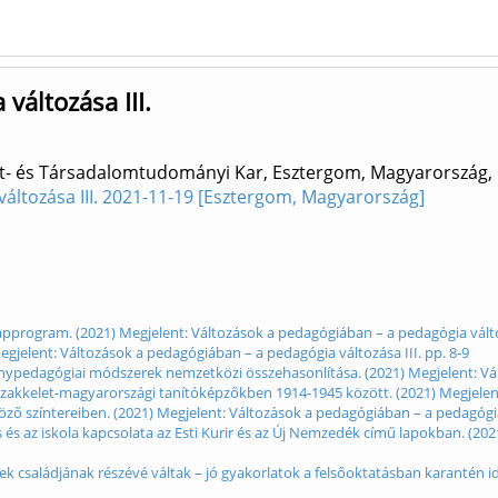
változása III.
et- és Társadalomtudományi Kar, Esztergom, Magyarország, 
áltozása III. 2021-11-19 [Esztergom, Magyarország]
approgram. (2021) Megjelent: Változások a pedagógiában – a pedagógia változ
Megjelent: Változások a pedagógiában – a pedagógia változása III. pp. 8-9
nypedagógiai módszerek nemzetközi összehasonlítása. (2021) Megjelent: Vált
szakkelet-magyarországi tanítóképzőkben 1914-1945 között. (2021) Megjelent:
öző színtereiben. (2021) Megjelent: Változások a pedagógiában – a pedagógia 
és az iskola kapcsolata az Esti Kurir és az Új Nemzedék című lapokban. (202
ek családjának részévé váltak – jó gyakorlatok a felsőoktatásban karantén 