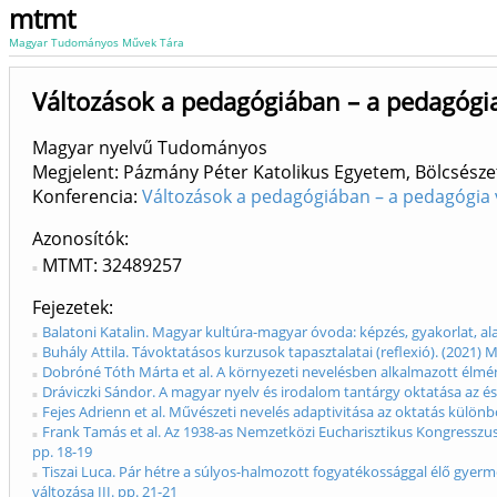
mtmt
Magyar Tudományos Művek Tára
Változások a pedagógiában – a pedagógia 
Magyar nyelvű Tudományos
Megjelent: Pázmány Péter Katolikus Egyetem, Bölcsész
Konferencia:
Változások a pedagógiában – a pedagógia v
Azonosítók
MTMT: 32489257
Fejezetek
Balatoni Katalin. Magyar kultúra-magyar óvoda: képzés, gyakorlat, al
Buhály Attila. Távoktatásos kurzusok tapasztalatai (reflexió). (2021) 
Dobróné Tóth Márta et al. A környezeti nevelésben alkalmazott élmé
Dráviczki Sándor. A magyar nyelv és irodalom tantárgy oktatása az é
Fejes Adrienn et al. Művészeti nevelés adaptivitása az oktatás különb
Frank Tamás et al. Az 1938-as Nemzetközi Eucharisztikus Kongresszus 
pp. 18-19
Tiszai Luca. Pár hétre a súlyos-halmozott fogyatékossággal élő gyerm
változása III. pp. 21-21