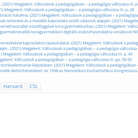
(2021) Megjelent: Változások a pedagógiában – a pedagógia változása III. p
) Megjelent: Változások a pedagógiában – a pedagógia változása III. p. 28
tiváció hatalma. (2021) Megjelent: Változások a pedagógiában – a pedagógia v
 ismeretei és a mesélés kapcsolata szülői válaszok alapján. (2021) Megjelen
ternethasználat összefüggései kora gyermekkorban. (2021) Megjelent: Változ
gyermeknevelők koragyermekkori digitális eszközhasználatra vonatkozó felk
ervezésével kapcsolatos tapasztalatai. (2021) Megjelent: Változások a pedag
dején.. (2021) Megjelent: Változások a pedagógiában – a pedagógia változása II
) Megjelent: Változások a pedagógiában – a pedagógia változása III. p. 45
egjelent: Változások a pedagógiában – a pedagógia változása III. pp. 50-50
 történelemtanár-képzésben. (2021) Megjelent: Változások a pedagógiában – 
vendék élettörténetében: Az 1938-as Nemzetközi Eucharisztikus Kongresszus
Harvard
CSL