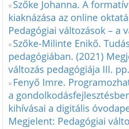
Szőke Johanna. A formatív
kiaknázása az online oktat
Pedagógiai változások – a v
Szőke-Milinte Enikő. Tudás
pedagógiában. (2021) Megje
változás pedagógiája III. pp
Fenyő Imre. Programozhat
a gondolkodásfejlesztésbe
kihívásai a digitális óvodap
Megjelent: Pedagógiai vált