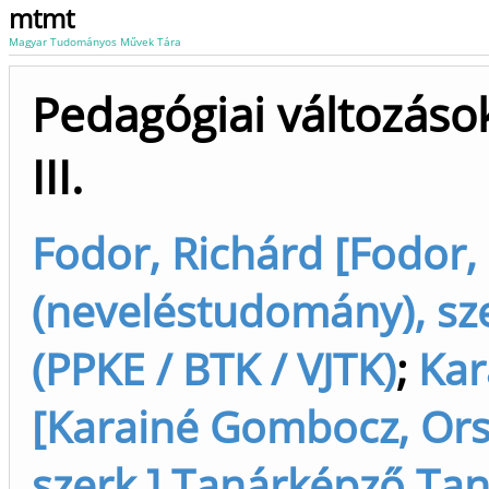
mtmt
Magyar Tudományos Művek Tára
Pedagógiai változások
III.
Fodor, Richárd [Fodor,
(neveléstudomány), sz
(PPKE / BTK / VJTK)
;
Kar
[Karainé Gombocz, Ors
szerk.] Tanárképző Tan