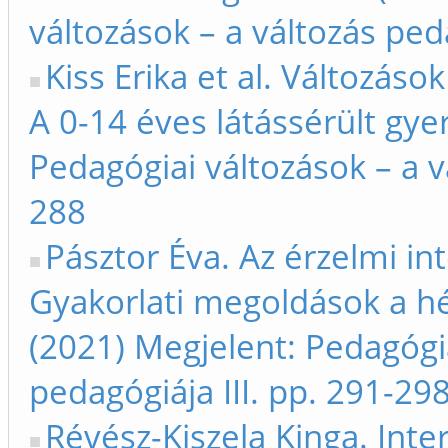
változások – a változás peda
Kiss Erika et al. Változáso
A 0-14 éves látássérült gy
Pedagógiai változások – a vá
288
Pásztor Éva. Az érzelmi int
Gyakorlati megoldások a h
(2021) Megjelent: Pedagógia
pedagógiája III. pp. 291-29
Révész-Kiszela Kinga. Int