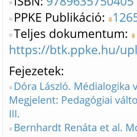
ISBN:
9789635750405
PPKE Publikáció:
126
Teljes dokumentum:
https://btk.ppke.hu
Fejezetek
Dóra László. Médialogika 
Megjelent: Pedagógiai vált
III.
Bernhardt Renáta et al. 