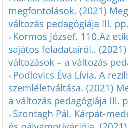
megfontolások. (2021) Megj
változás pedagógiája III. p
Kormos József. 110.Az eti
sajátos feladatairól.. (2021
változások – a változás peda
Podlovics Éva Lívia. A rez
szemléletváltása. (2021) Me
a változás pedagógiája III. 
Szontagh Pál. Kárpát-mede
és pályamotivációja. (2021