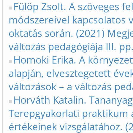
Fülöp Zsolt. A szöveges f
módszereivel kapcsolatos vá
oktatás során. (2021) Megje
változás pedagógiája III. p
Homoki Erika. A környeze
alapján, elvesztegetett éve
változások – a változás peda
Horváth Katalin. Tananyagf
Terepgyakorlati praktikum 
értékeinek vizsgálatához. (