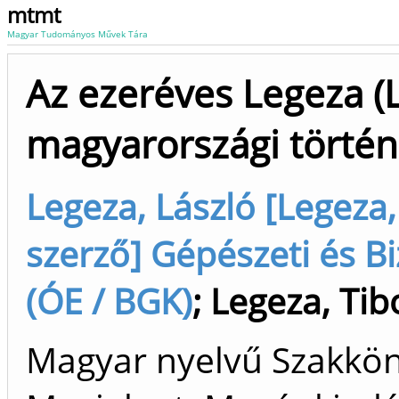
mtmt
Magyar Tudományos Művek Tára
Az ezeréves Legeza (L
magyarországi történe
Legeza, László [Legeza,
szerző] Gépészeti és B
(ÓE / BGK)
;
Legeza, Tib
Magyar nyelvű Szakkön