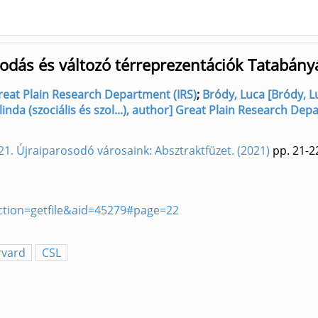
sodás és változó térreprezentációk Tatabán
Great Plain Research Department (IRS)
;
Bródy, Luca [Bródy, L
inda (szociális és szol...), author] Great Plain Research Dep
21. Újraiparosodó városaink: Absztraktfüzet. (2021)
pp. 21-2
tion=getfile&aid=45279#page=22
rvard
CSL