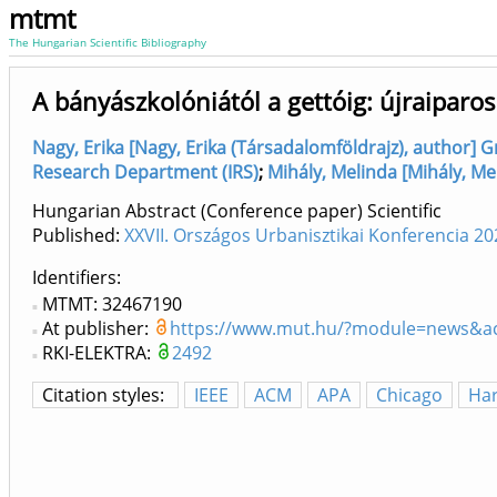
mtmt
The Hungarian Scientific Bibliography
A bányászkolóniától a gettóig: újraiparo
Nagy, Erika [Nagy, Erika (Társadalomföldrajz), author] 
Research Department (IRS)
;
Mihály, Melinda [Mihály, Mel
Hungarian Abstract (Conference paper) Scientific
Published:
XXVII. Országos Urbanisztikai Konferencia 20
Identifiers
MTMT: 32467190
At publisher:
https://www.mut.hu/?module=news&ac
RKI-ELEKTRA:
2492
Citation styles:
IEEE
ACM
APA
Chicago
Ha