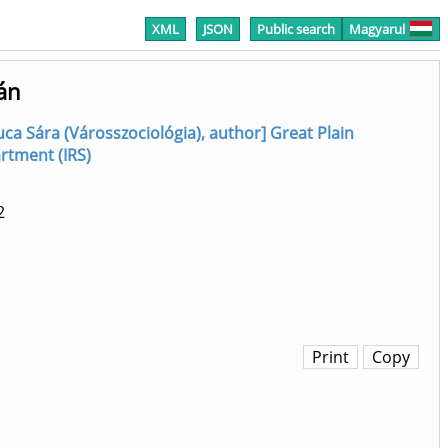
XML
JSON
Public search
Magyarul
yán
uca Sára (Városszociológia), author] Great Plain
artment (IRS)
2
Print
Copy