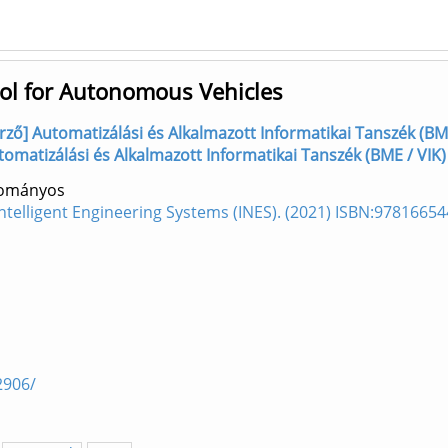
rol for Autonomous Vehicles
ző] Automatizálási és Alkalmazott Informatikai Tanszék (BME
 Automatizálási és Alkalmazott Informatikai Tanszék (BME / VIK)
dományos
ntelligent Engineering Systems (INES). (2021) ISBN:9781665
2906/