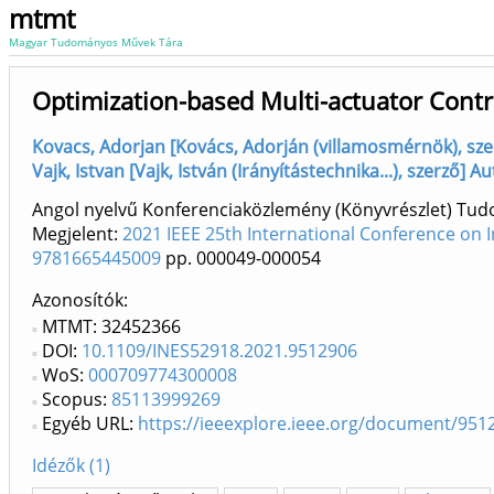
mtmt
Magyar Tudományos Művek Tára
Optimization-based Multi-actuator Cont
Kovacs, Adorjan [Kovács, Adorján (villamosmérnök), szer
Vajk, Istvan [Vajk, István (Irányítástechnika...), szerző]
Angol nyelvű Konferenciaközlemény (Könyvrészlet) Tu
Megjelent:
2021 IEEE 25th International Conference on I
9781665445009
pp. 000049-000054
Azonosítók
MTMT: 32452366
DOI:
10.1109/INES52918.2021.9512906
WoS:
000709774300008
Scopus:
85113999269
Egyéb URL:
https://ieeexplore.ieee.org/document/951
Idézők (1)