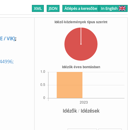
XML
JSON
Átlépés a keresőbe
In English
 / VIK)
;
444996;
Idézők
/
Idézések