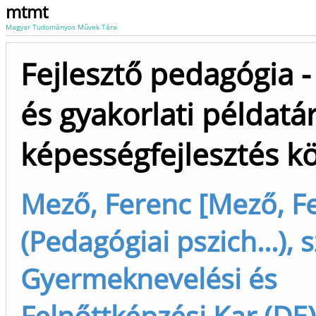
mtmt
Magyar Tudományos Művek Tára
Fejlesztő pedagógia -
és gyakorlati példatár
képességfejlesztés kö
Mező, Ferenc [Mező, F
(Pedagógiai pszich...), 
Gyermeknevelési és
Felnőttképzési Kar (DE)