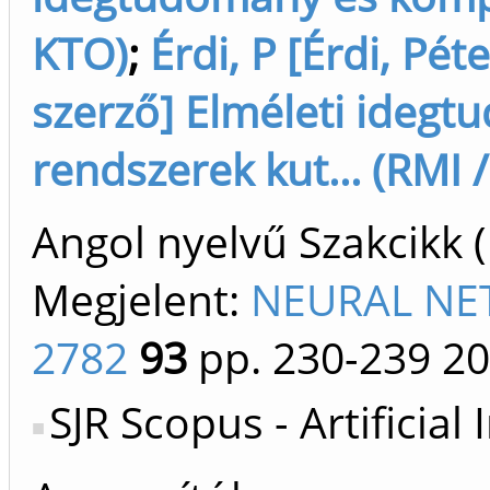
KTO)
;
Érdi, P [Érdi, Péte
szerző] Elméleti ideg
rendszerek kut... (RMI 
Angol nyelvű Szakcikk 
Megjelent:
NEURAL NET
2782
93
pp. 230-239
20
SJR Scopus - Artificial 