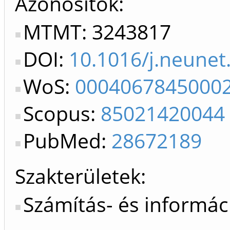
Azonosítók
MTMT: 3243817
DOI:
10.1016/j.neunet
WoS:
0004067845000
Scopus:
85021420044
PubMed:
28672189
Szakterületek:
Számítás- és informá