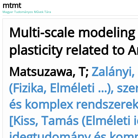
mtmt
Magyar Tudományos Művek Tára
Multi-scale modeling 
plasticity related to 
Matsuzawa, T
;
Zalányi,
(Fizika, Elméleti ...), 
és komplex rendszerek 
[Kiss, Tamás (Elméleti i
idegtudomány és komple