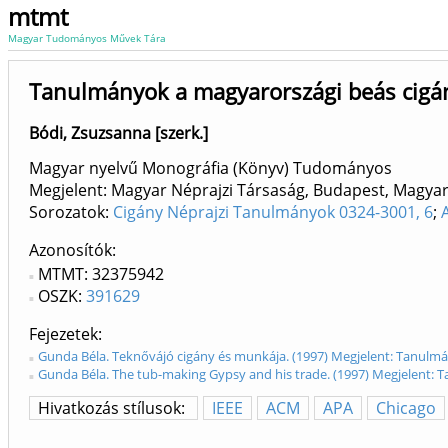
mtmt
Magyar Tudományos Művek Tára
Tanulmányok a magyarországi beás cigá
Bódi, Zsuzsanna [szerk.]
Magyar nyelvű Monográfia (Könyv) Tudományos
Megjelent: Magyar Néprajzi Társaság, Budapest, Magyar
Sorozatok:
Cigány Néprajzi Tanulmányok 0324-3001, 6
;
Azonosítók
MTMT: 32375942
OSZK:
391629
Fejezetek
Gunda Béla. Teknővájó cigány és munkája. (1997) Megjelent: Tanulmá
Gunda Béla. The tub-making Gypsy and his trade. (1997) Megjelent: 
Hivatkozás stílusok:
IEEE
ACM
APA
Chicago