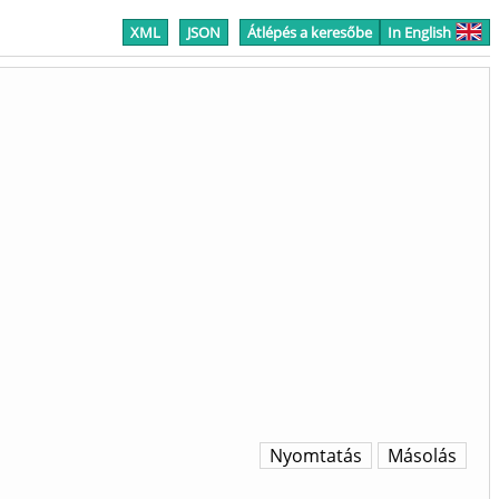
XML
JSON
Átlépés a keresőbe
In English
Nyomtatás
Másolás