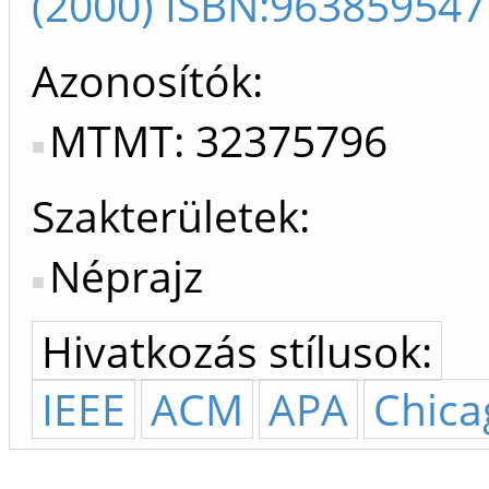
(2000) ISBN:963859547
Azonosítók
MTMT: 32375796
Szakterületek:
Néprajz
Hivatkozás stílusok:
IEEE
ACM
APA
Chica