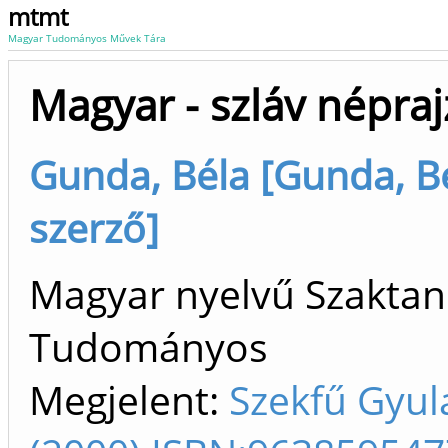
mtmt
Magyar Tudományos Művek Tára
Magyar - szláv népraj
Gunda, Béla [Gunda, Bél
szerző]
Magyar nyelvű Szaktan
Tudományos
Megjelent:
Szekfű Gyul