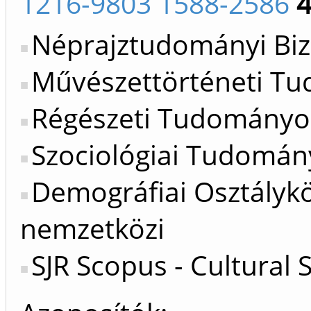
1216-9803 1588-2586
Néprajztudományi Biz
Művészettörténeti Tu
Régészeti Tudományos
Szociológiai Tudomány
Demográfiai Osztálykö
nemzetközi
SJR Scopus - Cultural 