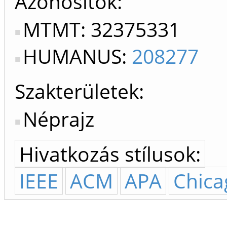
Azonosítók
MTMT: 32375331
HUMANUS:
208277
Szakterületek:
Néprajz
Hivatkozás stílusok:
IEEE
ACM
APA
Chica