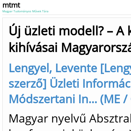
mtmt
Magyar Tudományos Művek Tára
Új üzleti modell? – A
kihívásai Magyarors
Lengyel, Levente [Lengy
szerző] Üzleti Informá
Módszertani In... (ME /
Magyar nyelvű Absztrak