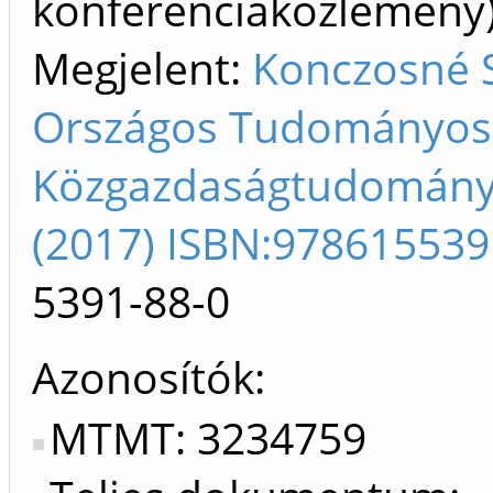
konferenciaközlemén
Megjelent:
Konczosné S
Országos Tudományos 
Közgazdaságtudományi
(2017) ISBN:97861553
5391-88-0
Azonosítók
MTMT: 3234759