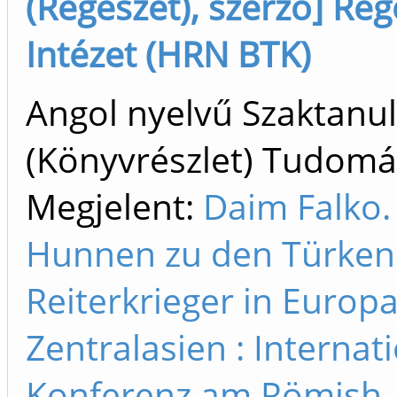
(Régészet), szerző] Rég
Intézet (HRN BTK)
Angol nyelvű Szaktan
(Könyvrészlet) Tudom
Megjelent:
Daim Falko.
Hunnen zu den Türken
Reiterkrieger in Europ
Zentralasien : Internat
Konferenz am Römish-