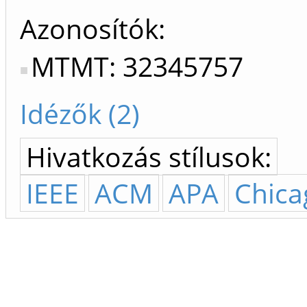
Azonosítók
MTMT: 32345757
Idézők (2)
Hivatkozás stílusok:
IEEE
ACM
APA
Chica