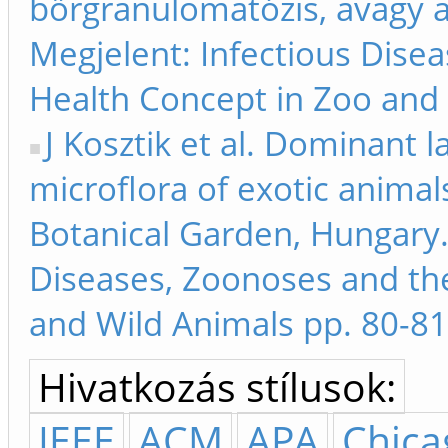
bőrgranulomatózis, avagy a
Megjelent: Infectious Dise
Health Concept in Zoo and 
J Kosztik et al. Dominant l
microflora of exotic anima
Botanical Garden, Hungary.
Diseases, Zoonoses and th
and Wild Animals pp. 80-81
Hivatkozás stílusok:
IEEE
ACM
APA
Chica