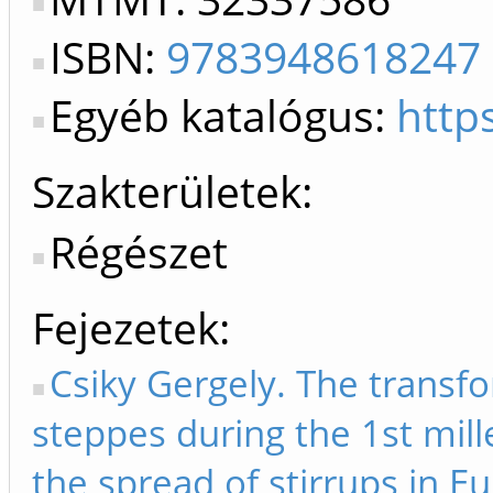
ISBN:
9783948618247
Egyéb katalógus:
http
Szakterületek:
Régészet
Fejezetek
Csiky Gergely. The transfo
steppes during the 1st mil
the spread of stirrups in E