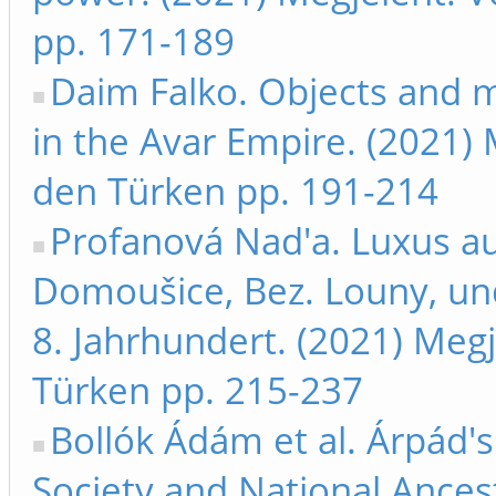
pp. 171-189
Daim Falko. Objects and 
in the Avar Empire. (2021)
den Türken pp. 191-214
Profanová Nad'a. Luxus a
Domoušice, Bez. Louny, u
8. Jahrhundert. (2021) Me
Türken pp. 215-237
Bollók Ádám et al. Árpád'
Society and National Ances