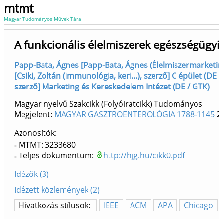
mtmt
Magyar Tudományos Művek Tára
A funkcionális élelmiszerek egészségügyi
Papp-Bata, Ágnes [Papp-Bata, Ágnes (Élelmiszermarketin
[Csiki, Zoltán (immunológia, keri...), szerző] C épület (DE
szerző] Marketing és Kereskedelem Intézet (DE / GTK)
Magyar nyelvű Szakcikk (Folyóiratcikk) Tudományos
Megjelent:
MAGYAR GASZTROENTEROLÓGIA 1788-1145
Azonosítók
MTMT: 3233680
Teljes dokumentum:
http://hjg.hu/cikk0.pdf
Idézők (3)
Idézett közlemények (2)
Hivatkozás stílusok:
IEEE
ACM
APA
Chicago