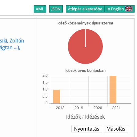
XML
JSON
Átlépés a keresőbe
In English
siki, Zoltán
gtan ...),
Idézők
/
Idézések
Nyomtatás
Másolás