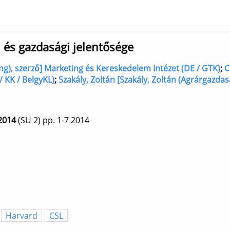
 és gazdasági jelentősége
g), szerző] Marketing és Kereskedelem Intézet (DE / GTK)
;
C
 / KK / BelgyKL)
;
Szakály, Zoltán [Szakály, Zoltán (Agrárgazdasá
2014
(SU 2)
pp. 1-7
2014
Harvard
CSL