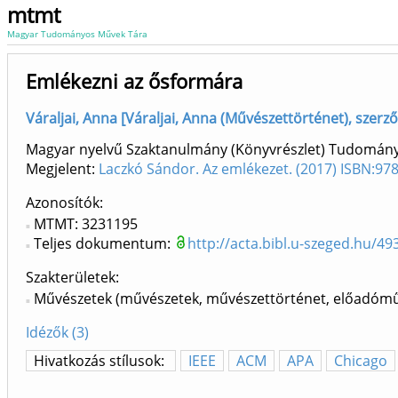
mtmt
Magyar Tudományos Művek Tára
Emlékezni az ősformára
Váraljai, Anna [Váraljai, Anna (Művészettörténet), szerző]
Magyar nyelvű Szaktanulmány (Könyvrészlet) Tudomán
Megjelent:
Laczkó Sándor. Az emlékezet. (2017) ISBN:9
Azonosítók
MTMT: 3231195
Teljes dokumentum:
http://acta.bibl.u-szeged.hu/4
Szakterületek:
Művészetek (művészetek, művészettörténet, előadómű
Idézők (3)
Hivatkozás stílusok:
IEEE
ACM
APA
Chicago