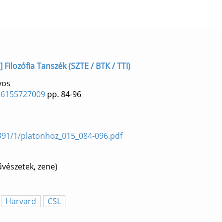
 Filozófia Tanszék (SZTE / BTK / TTI)
yos
786155727009
pp. 84-96
9391/1/platonhoz_015_084-096.pdf
vészetek, zene)
Harvard
CSL