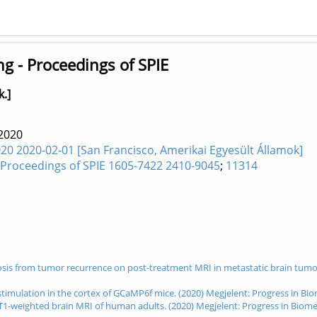
g - Proceedings of SPIE
k.]
2020
20 2020-02-01 [San Francisco, Amerikai Egyesült Államok]
 Proceedings of SPIE 1605-7422 2410-9045
;
11314
crosis from tumor recurrence on post-treatment MRI in metastatic brain tumo
ral stimulation in the cortex of GCaMP6f mice. (2020) Megjelent: Progress in B
T1-weighted brain MRI of human adults. (2020) Megjelent: Progress in Biome