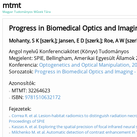
mtmt
Magyar Tudományos Művek Tára
Progress in Biomedical Optics and Imagin
Mohanty, S K [szerk.]
;
Jansen, E D [szerk.]
;
Roe, A W [szer
Angol nyelvű Konferenciakötet (Könyv) Tudományos
Megjelent: SPIE, Bellingham, Amerikai Egyesült Államok
Konferencia:
Optogenetics and Optical Manipulation, 20
Sorozatok:
Progress in Biomedical Optics and Imaging -
Azonosítók
MTMT: 32264623
ISBN:
9781510632172
Fejezetek
Correa R. et al. Lesion-habitat radiomics to distinguish radiation ne
Proceedings of SPIE
Kaszas A. et al. Exploring the spatial precision of focal infrared neu
Milchenko M. et al. Automatic detection of contrast enhancement in 