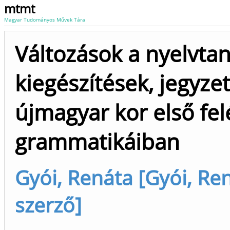
mtmt
Magyar Tudományos Művek Tára
Változások a nyelvtan
kiegészítések, jegyzet
újmagyar kor első f
grammatikáiban
Gyói, Renáta [Gyói, Re
szerző]