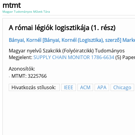
mtmt
Magyar Tudományos Művek Tára
A római légiók logisztikája (1. rész)
Bányai, Kornél [Bányai, Kornél (Logisztika), szerző] Ma
Magyar nyelvű Szakcikk (Folyóiratcikk) Tudományos
Megjelent:
SUPPLY CHAIN MONITOR 1786-6634
(5)
Paper
Azonosítók
MTMT: 3225766
Hivatkozás stílusok:
IEEE
ACM
APA
Chicago