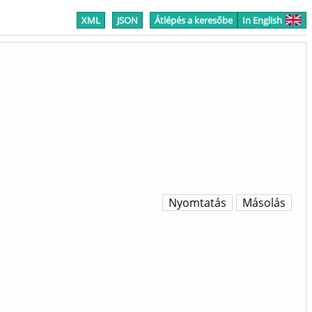
XML
JSON
Átlépés a keresőbe
In English
Nyomtatás
Másolás