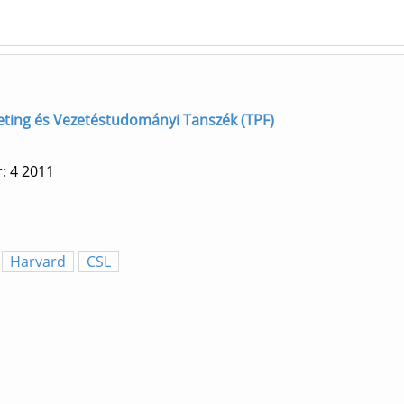
rketing és Vezetéstudományi Tanszék (TPF)
: 4
2011
Harvard
CSL