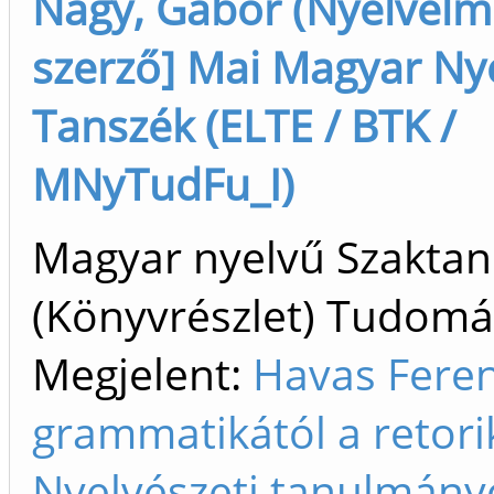
Nagy, Gábor (Nyelvelmé
szerző] Mai Magyar Nye
Tanszék (ELTE / BTK /
MNyTudFu_I)
Magyar nyelvű Szakta
(Könyvrészlet) Tudom
Megjelent:
Havas Feren
grammatikától a retori
Nyelvészeti tanulmány