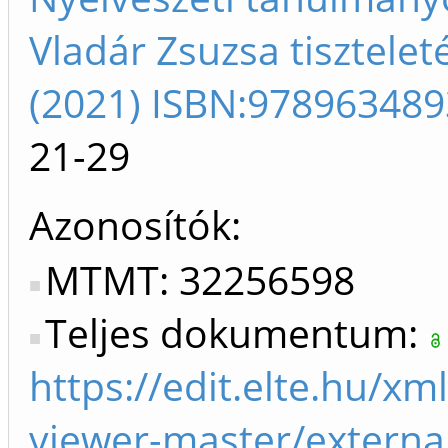
Vladár Zsuzsa tisztelet
(2021) ISBN:97896348
21-29
Azonosítók
MTMT: 32256598
Teljes dokumentum:
https://edit.elte.hu/xml
viewer-master/external