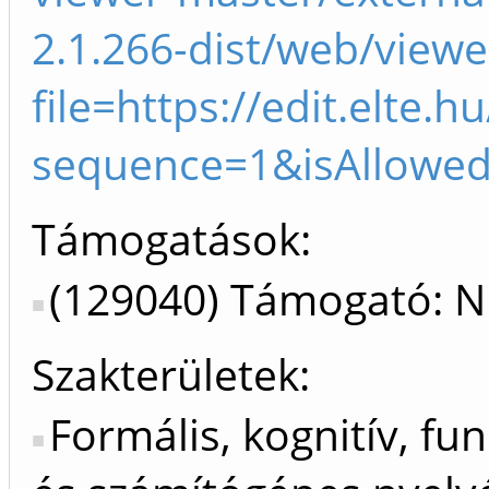
2.1.266-dist/web/viewe
file=https://edit.elte
sequence=1&isAllowe
Támogatások:
(129040) Támogató: 
Szakterületek:
Formális, kognitív, fun