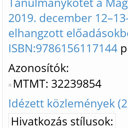
Tanulmánykötet a Magy
2019. december 12–13-
elhangzott előadásokbó
ISBN:9786156117144
p
Azonosítók
MTMT: 32239854
Idézett közlemények (2
Hivatkozás stílusok: