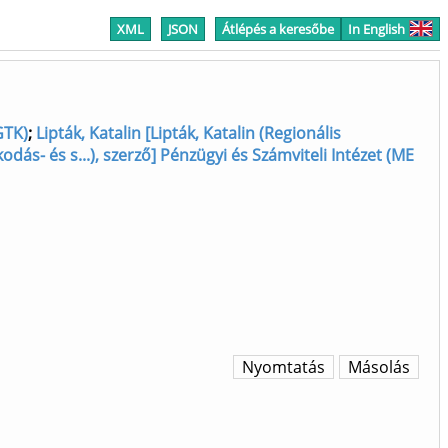
XML
JSON
Átlépés a keresőbe
In English
GTK)
;
Lipták, Katalin [Lipták, Katalin (Regionális
odás- és s...), szerző] Pénzügyi és Számviteli Intézet (ME
Nyomtatás
Másolás