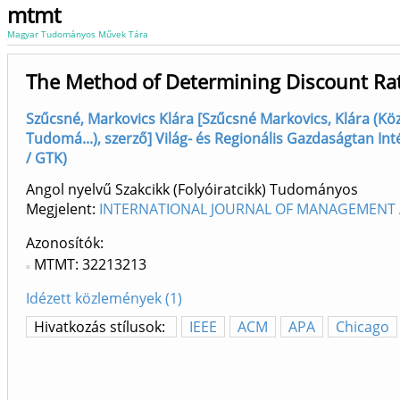
mtmt
Magyar Tudományos Művek Tára
The Method of Determining Discount Rat
Szűcsné, Markovics Klára [Szűcsné Markovics, Klára (Kö
Tudomá...), szerző] Világ- és Regionális Gazdaságtan Int
/ GTK)
Angol nyelvű Szakcikk (Folyóiratcikk) Tudományos
Megjelent:
INTERNATIONAL JOURNAL OF MANAGEMENT A
Azonosítók
MTMT: 32213213
Idézett közlemények (1)
Hivatkozás stílusok:
IEEE
ACM
APA
Chicago