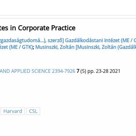
es in Corporate Practice
zgazdaságtudomá...), szerző] Gazdálkodástani Intézet (ME / 
ézet (ME / GTK)
;
Musinszki, Zoltán [Musinszki, Zoltán (Gazdálk
ND APPLIED SCIENCE 2394-7926
7
(5)
pp. 23-28
2021
Harvard
CSL