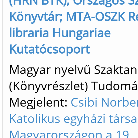
Könyvtár; MTA-OSZK R
libraria Hungariae
Kutatócsoport
Magyar nyelvű Szakta
(Könyvrészlet) Tudom
Megjelent:
Csibi Norber
Katolikus egyházi társ
Magyarországon a 19.