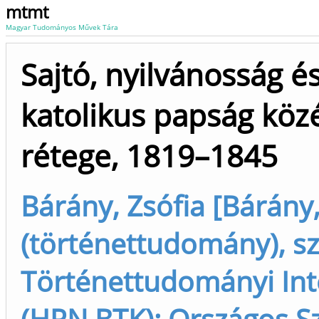
mtmt
Magyar Tudományos Művek Tára
Sajtó, nyilvánosság és
katolikus papság köz
rétege, 1819–1845
Bárány, Zsófia [Bárány,
(történettudomány), sz
Történettudományi Int
(HRN BTK); Országos S