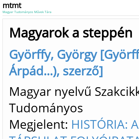
mtmt
Magyar Tudományos Művek Tára
Magyarok a steppén
Györffy, György [Györf
Árpád...), szerző]
Magyar nyelvű Szakcikk 
Tudományos
Megjelent:
HISTÓRIA: 