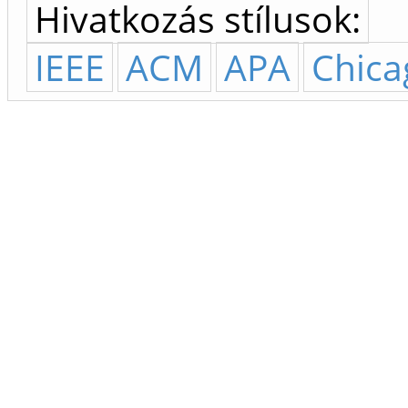
Hivatkozás stílusok:
IEEE
ACM
APA
Chica