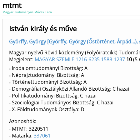
mtmt
Magyar Tudományos Művek Tára
István király és műve
Györffy, György [Györffy, György (Őstörténet, Árpád...), 
Magyar nyelvű Rövid közlemény (Folyóiratcikk) Tudomá
Megjelent:
MAGYAR SZEMLE 1216-6235 1588-1237
10
(5-
Irodalomtudományi Bizottság: A
Néprajztudományi Bizottság: A
Történettudományi Bizottság: A
Demográfiai Osztályközi Állandó Bizottság: C hazai
Politikatudományi Bizottság: C hazai
Szociológiai Tudományos Bizottság: C hazai
X. Földtudományok Osztálya: D
Azonosítók
MTMT: 3220511
Matarka:
337061