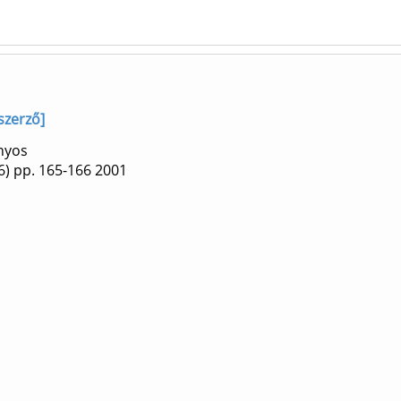
szerző]
nyos
6)
pp. 165-166
2001