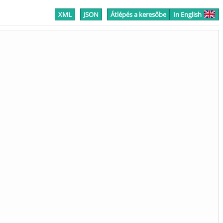
XML
JSON
Átlépés a keresőbe
In English